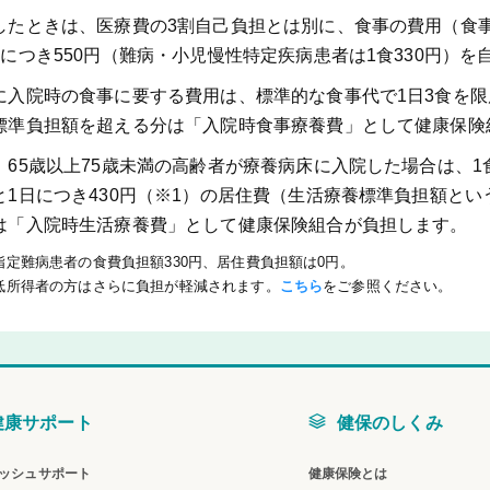
したときは、医療費の3割自己負担とは別に、食事の費用（食事
食につき550円（難病・小児慢性特定疾病患者は1食330円）
に入院時の食事に要する費用は、標準的な食事代で1日3食を限
標準負担額を超える分は「入院時食事療養費」として健康保険
、65歳以上75歳未満の高齢者が療養病床に入院した場合は、1食
と1日につき430円（※1）の居住費（生活療養標準負担額と
は「入院時生活療養費」として健康保険組合が負担します。
指定難病患者の食費負担額330円、居住費負担額は0円。
低所得者の方はさらに負担が軽減されます。
こちら
をご参照ください。
健康サポート
健保のしくみ
ッシュサポート
健康保険とは