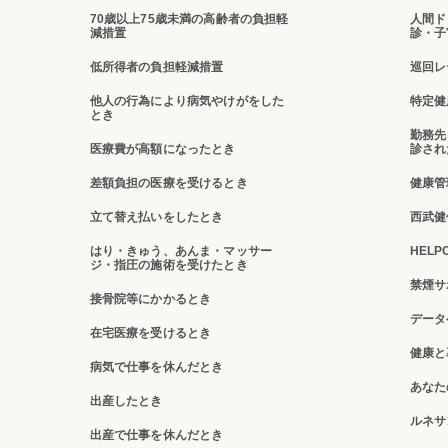
70歳以上75歳未満の高齢者の負担軽
人間ド
減措置
診・子
低所得者の負担軽減措置
巡回レ
他人の行為により病気やけがをした
特定健
とき
勤務先
医療費が高額になったとき
診され
差額負担の医療を受けるとき
健康管
立て替え払いをしたとき
西武健
はり・きゅう、あんま・マッサー
HELP
ジ・指圧の施術を受けたとき
禁煙サ
接骨院等にかかるとき
データ
在宅医療を受けるとき
健康と
病気で仕事を休んだとき
あなた
出産したとき
ルネサ
出産で仕事を休んだとき