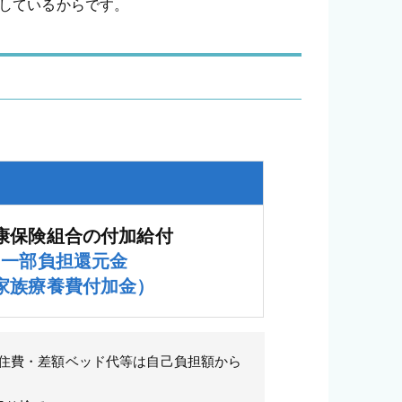
担しているからです。
康保険組合の付加給付
一部負担還元金
家族療養費付加金）
住費・差額ベッド代等は自己負担額から