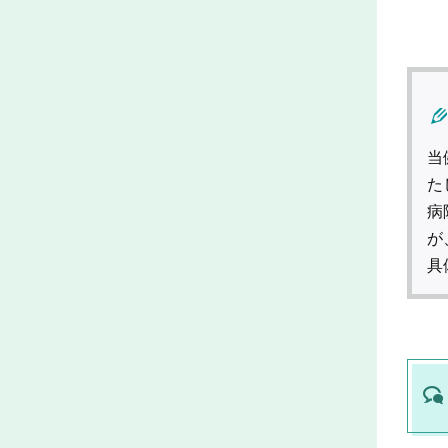
当
た
病
が
具