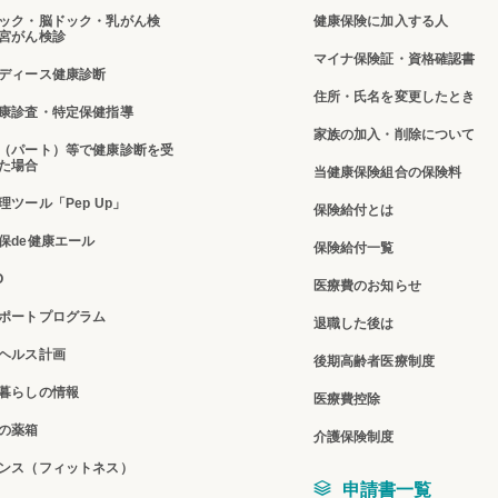
ック・脳ドック・乳がん検
健康保険に加入する人
宮がん検診
マイナ保険証・資格確認書
ディース健康診断
住所・氏名を変更したとき
康診査・特定保健指導
家族の加入・削除について
（パート）等で健康診断を受
た場合
当健康保険組合の保険料
理ツール「Pep Up」
保険給付とは
保de健康エール
保険給付一覧
O
医療費のお知らせ
ポートプログラム
退職した後は
ヘルス計画
後期高齢者医療制度
暮らしの情報
医療費控除
の薬箱
介護保険制度
ンス（フィットネス）
申請書一覧