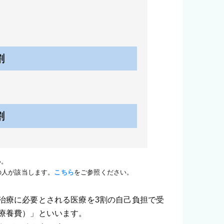
割
割
い。
の人が該当します。
こちら
をご参照ください。
治療に必要とされる医療を3割の自己負担で受
療養費）」といいます。